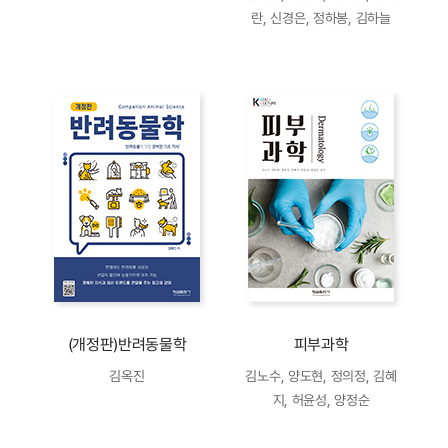
란, 신경은, 정하봉, 김하늘
(개정판)반려동물학
피부과학
김옥진
김노수, 양도현, 정의정, 김혜
지, 허윤성, 양정순