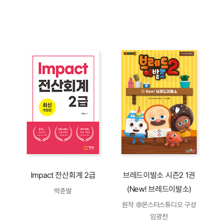
Impact 전산회계 2급
브레드이발소 시즌2 1권
(New! 브레드이발소)
박춘발
원작 ㈜몬스터스튜디오 구성
임광천