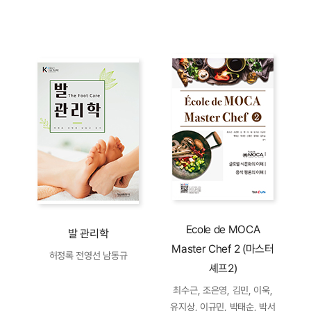
Ecole de MOCA
발 관리학
Master Chef 2 (마스터
허정록 전영선 남동규
셰프2)
최수근, 조은영, 김민, 이욱,
유지상, 이규민, 박태순, 박서