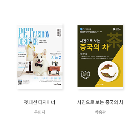
펫패션 디자이너
사진으로 보는 중국의 차
두민지
박홍관