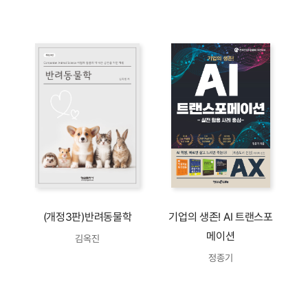
(개정3판)반려동물학
기업의 생존! AI 트랜스포
메이션
김옥진
정종기