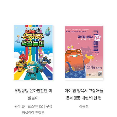
우당탕탕 은하안전단 색
아이'맘 양육서 그집애들
칠놀이
문제행동 내현/외현 편
원작 ㈜마로스튜디오 | 구성
김동철
형설아이 편집부